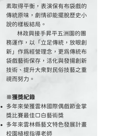
素取得平衡，表演保有布袋戲的
傳統原味，劇情卻能擺脫歷史小
說的樣板結局。
​ 林政興接手昇平五洲園的團
務運作，以「立足傳統，放眼創
新」作為經營理念，更為傳統布
袋戲藝術保存，活化與發揚創新
技術、提升大眾對民俗技藝之重
視而努力。
※獲獎紀錄
多年來榮獲雲林國際偶戲節金掌
獎比賽最佳口白藝術獎
多年來雲林縣藝文特色發展計畫
校園植根指導老師