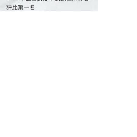
評比第一名
2011年全國創意布袋戲比賽獲得
優獎
2006~2010年雲林縣金掌獎比賽
連續五屆最佳口白獎
2010年布袋戲青年主演大車拼獲
最佳主演獎、最佳創意獎雙料冠
軍
2007年「7-ELEVEN盃－布袋戲
青年主演大車拼」獲「優等獎」
2005年雲林縣第一屆文化藝術獎
表演藝術類(戲劇類)首獎
回上一頁