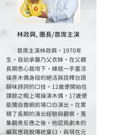
林政興, 團長/首席主演
首席主演林政興，1970年
生，自幼承襲乃父衣缽，在父親
長期悉心栽培下，練就一手靈活
操弄木偶身段的絕活與詮釋台語
韻味詩詞的口技。12歲便開始在
課餘之暇上場操演木偶，17歲便
能獨自擔綱前場口白演出。在累
積了長期的演出經驗與觀察，蒐
集觀眾反應之後，他認為劇本的
編寫應跳脫傳統窠臼，與現在元