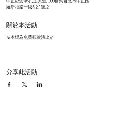
中正紀念堂-民主大道, 100台湾台北市中正區
羅斯福路一段8之1號之
關於本活動
※本場為免費觀賞演出※
分享此活動
電話:
05-5860074