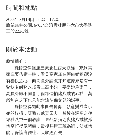
時間和地點
2024年7月14日 16:00 – 17:00
膨鼠森林公園, 64054台湾雲林縣斗六市大學路
三段222-1號
關於本活動
劇情簡介：
         孫悟空保護唐三藏要往西天取經，來到高
家庄要借宿一晚，看見高家庄在籌備婚禮卻沒
有喜悅之心，向高員外請教才知道原來是有一
豬妖名叫豬八戒看上高小姐，要娶她為妻子，
高員外雖不同意，但卻懼怕豬八戒的武功，萬
般無奈之下也只能含淚準備女兒的婚事。
         孫悟空得知此事自告奮勇，願意變成高小
姐的模樣，讓豬八戒娶回去，然後在洞房之後
給豬八戒一個教訓，果然新婚之夜豬八戒被孫
悟空打得像豬頭，最後拜唐三藏為師，法號悟
能，保護唐僧往西天取經而去。