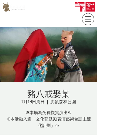
豬八戒娶某
7月14日周日
  |  
膨鼠森林公園
※本場為免費觀賞演出※
※本活動入選「文化部鼓勵表演藝術台語主流
化計劃」※