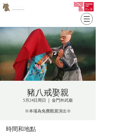
豬八戒娶親
5月24日周日
  |  
金門外武廟
時間和地點