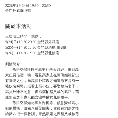
2026年5月24日 19:30 – 20:30
金門外武廟, 893
關於本活動
三場演出時間、地點：
5/24(日) 19:30-20:30 金門縣外武廟
5/25(一) 14:30-15:30 金門縣浯島城隍廟
5/26(二) 14:30-15:30 金門縣北鎮廟
劇情簡介：
         孫悟空保護唐三藏要往西天取經，來到高
家庄要借宿一晚，看見高家庄在籌備婚禮卻沒
有喜悅之心，向高員外請教才知道原來是有一
豬妖名叫豬八戒看上高小姐，要娶她為妻子，
高員外雖不同意，但卻懼怕豬八戒的武功，萬
般無奈之下也只能含淚準備女兒的婚事。
         孫悟空得知此事自告奮勇，願意變成高小
姐的模樣，讓豬八戒娶回去，然後在洞房之後
給豬八戒一個教訓，果然新婚之夜豬八戒被孫