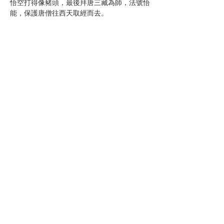
悟空打得像豬頭，最後拜唐三藏為師，法號悟
能，保護唐僧往西天取經而去。
分享此活動
電話:
05-5860074
信箱:
a859.a168@gmail.com