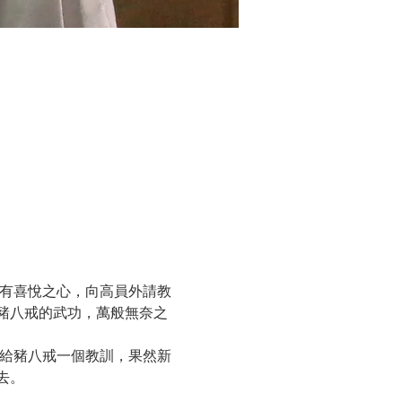
卻沒有喜悅之心，向高員外請教
豬八戒的武功，萬般無奈之
之後給豬八戒一個教訓，果然新
去。