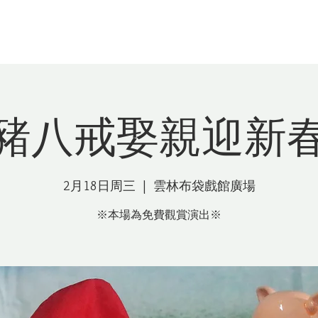
昇平五洲園
關於我們
最新消息
經典
豬八戒娶親迎新
2月18日周三
  |  
雲林布袋戲館廣場
※本場為免費觀賞演出※