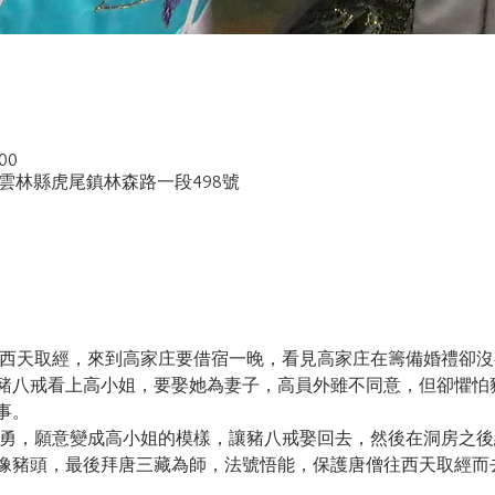
00
湾雲林縣虎尾鎮林森路一段498號
護唐三藏要往西天取經，來到高家庄要借宿一晚，看見高家庄在籌備婚禮
豬八戒看上高小姐，要娶她為妻子，高員外雖不同意，但卻懼怕
事。
知此事自告奮勇，願意變成高小姐的模樣，讓豬八戒娶回去，然後在洞房
像豬頭，最後拜唐三藏為師，法號悟能，保護唐僧往西天取經而