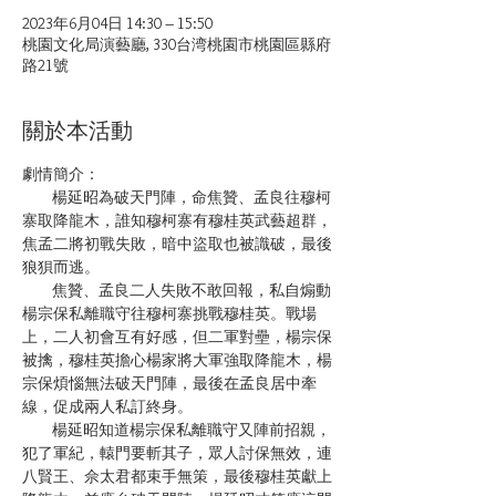
2023年6月04日 14:30 – 15:50
桃園文化局演藝廳, 330台湾桃園市桃園區縣府
路21號
關於本活動
劇情簡介：         
         楊延昭為破天門陣，命焦贊、孟良往穆柯
寨取降龍木，誰知穆柯寨有穆桂英武藝超群，
焦孟二將初戰失敗，暗中盜取也被識破，最後
狼狽而逃。         
         焦贊、孟良二人失敗不敢回報，私自煽動
楊宗保私離職守往穆柯寨挑戰穆桂英。戰場
上，二人初會互有好感，但二軍對壘，楊宗保
被擒，穆桂英擔心楊家將大軍強取降龍木，楊
宗保煩惱無法破天門陣，最後在孟良居中牽
線，促成兩人私訂終身。         
         楊延昭知道楊宗保私離職守又陣前招親，
犯了軍紀，轅門要斬其子，眾人討保無效，連
八賢王、佘太君都束手無策，最後穆桂英獻上