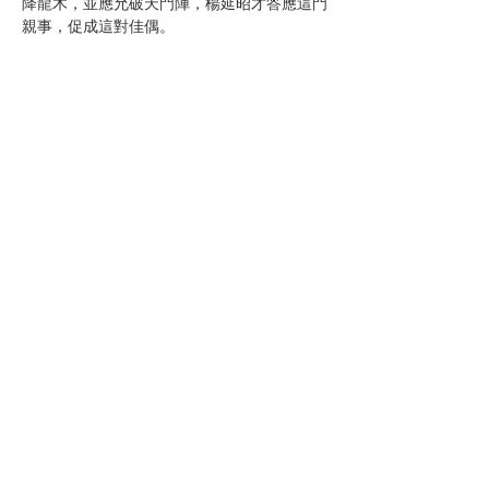
降龍木，並應允破天門陣，楊延昭才答應這門
親事，促成這對佳偶。
分享此活動
電話:
05-5860074
信箱:
a859.a168@gmail.com