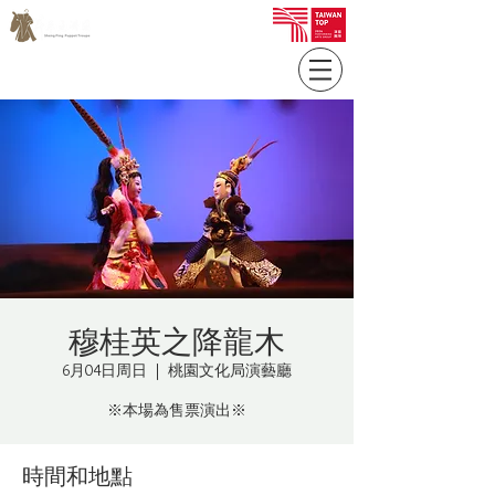
穆桂英之降龍木
6月04日周日
  |  
桃園文化局演藝廳
※本場為售票演出※
時間和地點